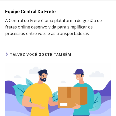
new
new
new
new
window
window
window
window
Equipe Central Do Frete
A Central do Frete é uma plataforma de gestão de
fretes online desenvolvida para simplificar os
processos entre você e as transportadoras.
TALVEZ VOCÊ GOSTE TAMBÉM