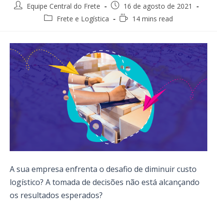
Post
Post
Equipe Central do Frete
16 de agosto de 2021
author:
published:
Post
Reading
Frete e Logística
14 mins read
category:
time:
A sua empresa enfrenta o desafio de diminuir custo
logístico? A tomada de decisões não está alcançando
os resultados esperados?