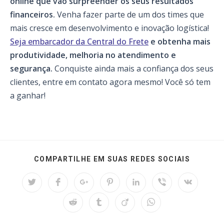
online que vão surpreender os seus resultados
financeiros.
Venha fazer parte de um dos times que
mais cresce em desenvolvimento e inovação logística!
Seja embarcador da Central do Frete
e obtenha mais
produtividade, melhoria no atendimento e
segurança.
Conquiste ainda mais a confiança dos seus
clientes, entre em contato agora mesmo! Você só tem
a ganhar!
SHARE
COMPARTILHE EM SUAS REDES SOCIAIS
THIS
CONTEN
Opens
Opens
Opens
Opens
Opens
Opens
Opens
in
in
in
in
in
in
in
a
a
a
a
a
a
a
Opens
Opens
Opens
Opens
new
new
new
new
new
new
new
in
in
in
in
window
window
window
window
window
window
window
a
a
a
a