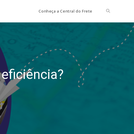
Toggle
Conheça a Central do Frete
website
search
ficiência?