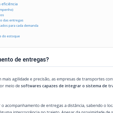
eficiência
sempenho)
cos
co das entregas
lizados para cada demanda
le do estoque
ento de entregas?
mais agilidade e precisão, as empresas de transportes con
por meio de
softwares capazes de integrar o sistema de tr
r o acompanhamento de entregas a distância, sabendo o loc
uma intercorrência no trajeto. Apesar da proximidade de si