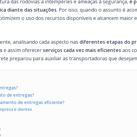
tura das rodovias a intempéries e ameaças à segurança,
é p
ca diante das situações
. Por isso, quando o assunto é ac
otimizem o uso dos recursos disponíveis e alcancem maior ef
mente, analisando cada aspecto nas
diferentes etapas do p
s
e assim oferecer
serviços cada vez mais eficientes
aos co
rete preparou para auxiliar as transportadoras que desejam 
ntregas?
to de entregas?
amento de entregas eficiente?
mpresa e clientes
s
a
o