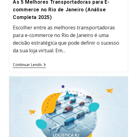
As 5 Melhores Transportadoras para E-
commerce no Rio de Janeiro (Análise
Completa 2025)
Escolher entre as melhores transportadoras
para e-commerce no Rio de Janeiro é uma
decisão estratégica que pode definir o sucesso
da sua loja virtual. Em…
As
Continuar Lendo
5
Melhores
Transportadoras
Para
E-
Commerce
No
Rio
De
Janeiro
(Análise
Completa
2025)