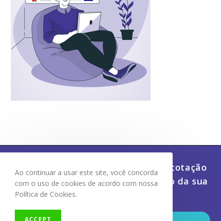
Economize dinheiro e tempo com cotação
Ao continuar a usar este site, você concorda
de frete, despacho e rastreamento da sua
com o uso de cookies de acordo com nossa
carga
Política de Cookies.
Ab
ACCEPT
CONHEÇA A CENTRAL DO FRETE