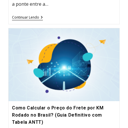
a ponte entre a…
Guia
Continuar Lendo
Completo:
Como
Rastrear
Encomenda
Nos
Correios
Passo
A
Passo
Como Calcular o Preço do Frete por KM
Rodado no Brasil? (Guia Definitivo com
Tabela ANTT)