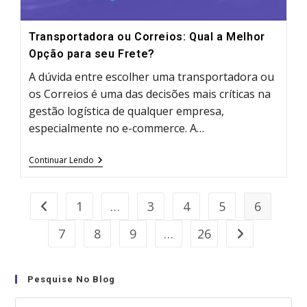
Transportadora ou Correios: Qual a Melhor
Opção para seu Frete?
A dúvida entre escolher uma transportadora ou
os Correios é uma das decisões mais críticas na
gestão logística de qualquer empresa,
especialmente no e-commerce. A…
Transportadora
Continuar Lendo
Ou
Correios:
Qual
A
1
…
3
4
5
6
Go to the previous page
Melhor
Opção
7
8
9
…
26
Go to the next
Para
Seu
Frete?
Pesquise No Blog