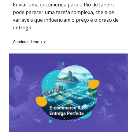
Enviar uma encomenda para o Rio de Janeiro
pode parecer uma tarefa complexa, cheia de
variáveis que influenciam o preço e o prazo de
entrega.…
Como
Continuar Lendo
Cotar
Frete
Para
O
Rio
De
Janeiro
Em
3
Passos
Simples