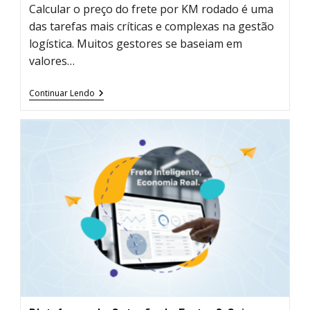
Calcular o preço do frete por KM rodado é uma
das tarefas mais críticas e complexas na gestão
logística. Muitos gestores se baseiam em
valores…
Como
Continuar Lendo
Calcular
O
Preço
Do
Frete
Por
KM
Rodado
No
Brasil?
(Guia
Definitivo
Com
Tabela
ANTT)