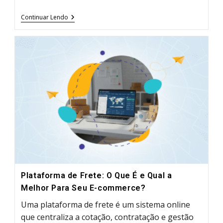
Tipos
Continuar Lendo
De
Embalagem
Na
Logística:
O
Guia
Definitivo
Do
Primário
Ao
Quaternário
Plataforma de Frete: O Que É e Qual a
Melhor Para Seu E-commerce?
Uma plataforma de frete é um sistema online
que centraliza a cotação, contratação e gestão