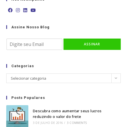
Opens
Opens
Opens
Opens
in
in
in
in
Assine Nosso Blog
a
a
a
a
new
new
new
new
E
tab
tab
tab
tab
ASSINAR
m
a
i
l
Categorias
*
Categorias
Selecionar categoria
Posts Populares
Descubra como aumentar seus lucros
reduzindo o valor do frete
3 DE JULHO DE 2016
/
3 COMMENTS