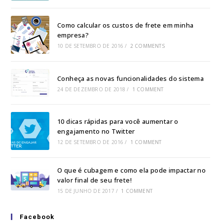
Como calcular os custos de frete em minha
empresa?
10 DE SETEMBRO DE 2016
/
2 COMMENTS
Conheça as novas funcionalidades do sistema
24 DE DEZEMBRO DE 2018
/
1 COMMENT
10 dicas rápidas para você aumentar o
engajamento no Twitter
12 DE SETEMBRO DE 2016
/
1 COMMENT
O que é cubagem e como ela pode impactar no
valor final de seu frete!
15 DE JUNHO DE 2017
/
1 COMMENT
Facebook