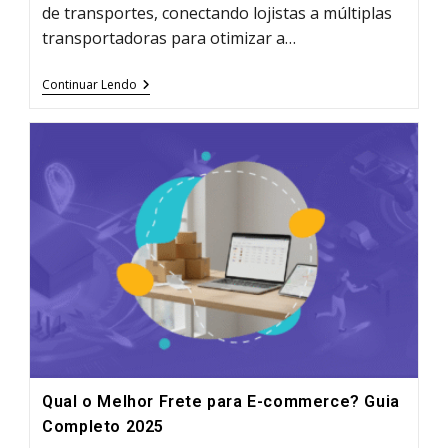
de transportes, conectando lojistas a múltiplas
transportadoras para otimizar a…
Plataforma
Continuar Lendo
De
Frete:
O
Que
É
E
Qual
A
Melhor
Para
Seu
E-
Commerce?
Qual o Melhor Frete para E-commerce? Guia
Completo 2025