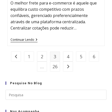
O melhor frete para e-commerce é aquele que
equilibra custo competitivo com prazos
confiáveis, gerenciado preferencialmente
através de uma plataforma centralizada.
Centralizar cotações pode reduzir…
Qual
Continuar Lendo
O
Melhor
Frete
Para
1
2
3
4
5
6
Go to the previous page
E-
Commerce?
…
26
Go to the next page
Guia
Completo
2025
Pesquise No Blog
Nos Acompanhe