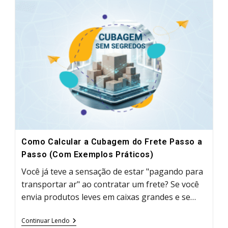
Para
E-
Commerce:
Como
Proteger
Produtos
E
Melhorar
A
Experiência
De
Unboxing
Como Calcular a Cubagem do Frete Passo a
Passo (Com Exemplos Práticos)
Você já teve a sensação de estar "pagando para
transportar ar" ao contratar um frete? Se você
envia produtos leves em caixas grandes e se…
Como
Continuar Lendo