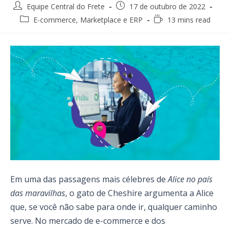
Post
Post
Equipe Central do Frete
17 de outubro de 2022
author:
published:
Post
Reading
E-commerce, Marketplace e ERP
13 mins read
category:
time:
Em uma das passagens mais célebres de
Alice no país
das maravilhas
, o gato de Cheshire argumenta a Alice
que, se você não sabe para onde ir, qualquer caminho
serve. No mercado de e-commerce e dos