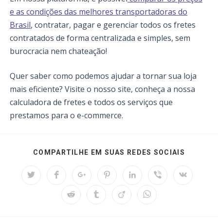
e as condições das melhores transportadoras do
Brasil
, contratar, pagar e gerenciar todos os fretes
contratados de forma centralizada e simples, sem
burocracia nem chateação!
Quer saber como podemos ajudar a tornar sua loja
mais eficiente? Visite o nosso site, conheça a nossa
calculadora de fretes e todos os serviços que
prestamos para o e-commerce.
SHARE
COMPARTILHE EM SUAS REDES SOCIAIS
THIS
CONTEN
Opens
Opens
Opens
Opens
Opens
Opens
Opens
in
in
in
in
in
in
in
a
a
a
a
a
a
a
Opens
Opens
Opens
Opens
new
new
new
new
new
new
new
in
in
in
in
window
window
window
window
window
window
window
a
a
a
a
new
new
new
new