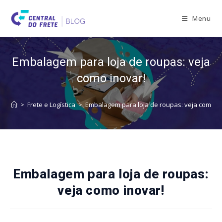
Skip
to
Menu
content
Embalagem para loja de roupas: veja
como inovar!
>
Frete e Logística
>
Embalagem para loja de roupas: veja como in
Embalagem para loja de roupas:
veja como inovar!