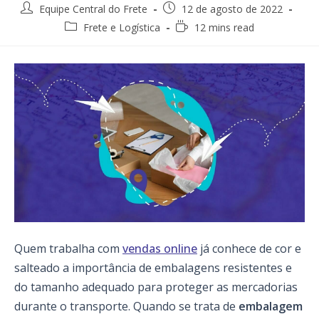
Post
Post
Equipe Central do Frete
12 de agosto de 2022
author:
published:
Post
Reading
Frete e Logística
12 mins read
category:
time:
Quem trabalha com
vendas online
já conhece de cor e
salteado a importância de embalagens resistentes e
do tamanho adequado para proteger as mercadorias
durante o transporte. Quando se trata de
embalagem