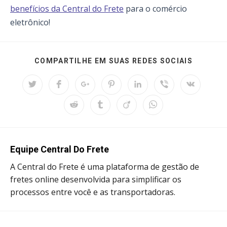
benefícios da Central do Frete
para o comércio
eletrônico!
SHARE
COMPARTILHE EM SUAS REDES SOCIAIS
THIS
CONTEN
Opens
Opens
Opens
Opens
Opens
Opens
Opens
in
in
in
in
in
in
in
a
a
a
a
a
a
a
Opens
Opens
Opens
Opens
new
new
new
new
new
new
new
in
in
in
in
window
window
window
window
window
window
window
a
a
a
a
new
new
new
new
window
window
window
window
Equipe Central Do Frete
A Central do Frete é uma plataforma de gestão de
fretes online desenvolvida para simplificar os
processos entre você e as transportadoras.