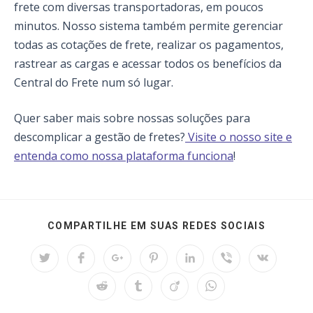
frete com diversas transportadoras, em poucos
minutos. Nosso sistema também permite gerenciar
todas as cotações de frete, realizar os pagamentos,
rastrear as cargas e acessar todos os benefícios da
Central do Frete num só lugar.
Quer saber mais sobre nossas soluções para
descomplicar a gestão de fretes?
Visite o nosso site e
entenda como nossa plataforma funciona
!
SHARE
COMPARTILHE EM SUAS REDES SOCIAIS
THIS
CONTEN
Opens
Opens
Opens
Opens
Opens
Opens
Opens
in
in
in
in
in
in
in
a
a
a
a
a
a
a
Opens
Opens
Opens
Opens
new
new
new
new
new
new
new
in
in
in
in
window
window
window
window
window
window
window
a
a
a
a