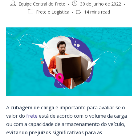
Post
Post
Equipe Central do Frete
30 de junho de 2022
author:
published:
Post
Reading
Frete e Logística
14 mins read
category:
time:
A
cubagem de carga
é importante para avaliar se o
valor do
frete
está de acordo com o volume da carga
ou com a capacidade de armazenamento do veículo,
evitando prejuízos significativos para as