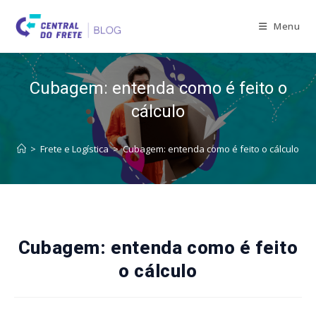
Skip
to
Menu
content
Cubagem: entenda como é feito o
cálculo
>
Frete e Logística
>
Cubagem: entenda como é feito o cálculo
Cubagem: entenda como é feito
o cálculo