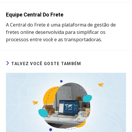
new
new
new
new
window
window
window
window
Equipe Central Do Frete
A Central do Frete é uma plataforma de gestão de
fretes online desenvolvida para simplificar os
processos entre você e as transportadoras.
TALVEZ VOCÊ GOSTE TAMBÉM