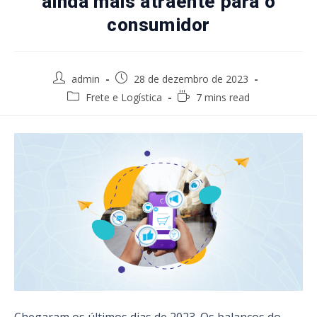
ainda mais atraente para o
consumidor
Post
Post
admin
28 de dezembro de 2023
author:
published:
Post
Reading
Frete e Logística
7 mins read
category:
time: