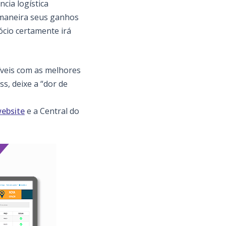
cia logística
 maneira seus ganhos
ócio certamente irá
íveis com as melhores
s, deixe a “dor de
ebsite
e a Central do