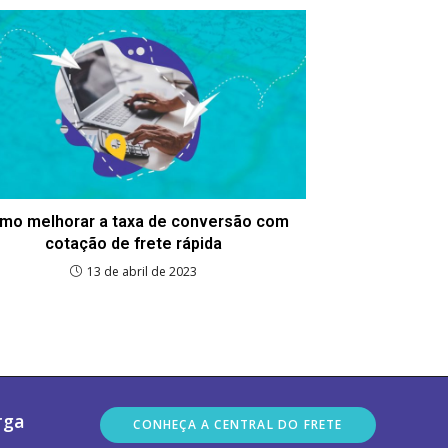
mo melhorar a taxa de conversão com
cotação de frete rápida
13 de abril de 2023
Abre
rga
CONHEÇA A CENTRAL DO FRETE
em