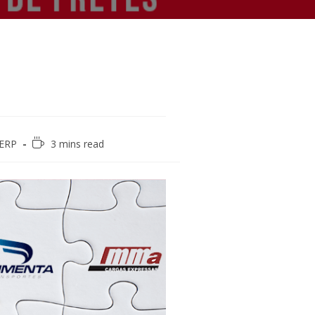
Reading
 ERP
3 mins read
time: