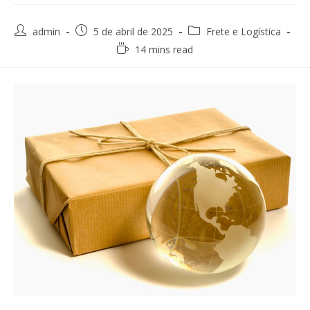
Post
Post
Post
admin
5 de abril de 2025
Frete e Logística
author:
published:
category:
Reading
14 mins read
time: