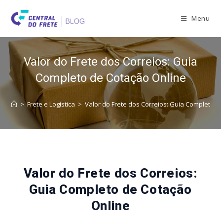
Skip
to
Menu
content
Valor do Frete dos Correios: Guia
Completo de Cotação Online
>
Frete e Logística
>
Valor do Frete dos Correios: Guia Completo 
Valor do Frete dos Correios:
Guia Completo de Cotação
Online