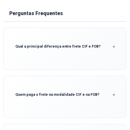
Perguntas Frequentes
Qual a principal diferença entre frete CIF e FOB?
A principal diferença está em quem é responsável pela carga e quem
paga pelo transporte. No frete CIF (Cost, Insurance and Freight), o
vendedor é responsável pela entrega até o destino final e inclui os
custos de frete e seguro no preço do produto. No frete FOB (Free on
Board), a responsabilidade do vendedor termina quando a
mercadoria é coletada pela transportadora, e o comprador
Quem paga o frete na modalidade CIF e na FOB?
(destinatário) assume todos os custos e riscos a partir desse ponto.
No frete CIF, quem paga é o vendedor (remetente). Ele contrata a
transportadora e embute o valor do frete e do seguro no preço total
da venda. Já no frete FOB, quem paga é o comprador (destinatário),
que é responsável por cotar, contratar e pagar a transportadora.