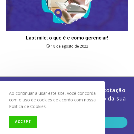
Last mile: o que é e como gerenciar!
18 de agosto de 2022
Economize dinheiro e tempo com cotação
Ao continuar a usar este site, você concorda
de frete, despacho e rastreamento da sua
com o uso de cookies de acordo com nossa
carga
Política de Cookies.
Ab
ACCEPT
CONHEÇA A CENTRAL DO FRETE
em
um