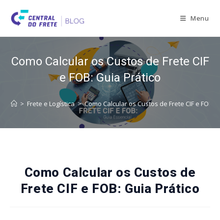
Skip
to
Menu
content
Como Calcular os Custos de Frete CIF
e FOB: Guia Prático
>
Frete e Logística
>
Como Calcular os Custos de Frete CIF e FOB: G
Como Calcular os Custos de
Frete CIF e FOB: Guia Prático