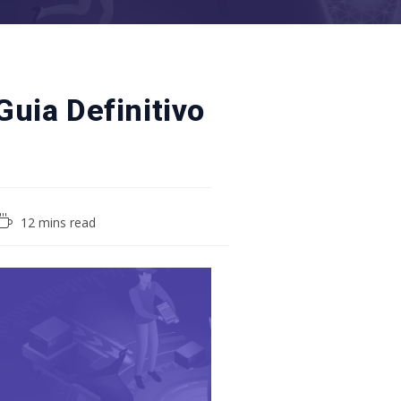
uia Definitivo
Reading
12 mins read
time: