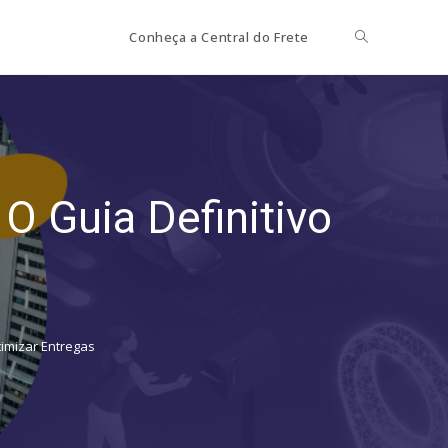
Toggle
Conheça a Central do Frete
website
search
O Guia Definitivo
timizar Entregas