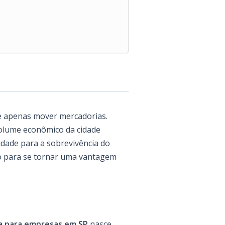
ue apenas mover mercadorias.
volume econômico da cidade
idade para a sobrevivência do
to para se tornar uma vantagem
ica para empresas em SP
nasce