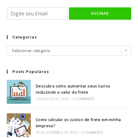
new
new
new
new
E
tab
tab
tab
tab
ASSINAR
m
a
i
l
Categorias
*
Categorias
Selecionar categoria
Posts Populares
Descubra como aumentar seus lucros
reduzindo o valor do frete
3 DE JULHO DE 2016
/
3 COMMENTS
Como calcular os custos de frete em minha
empresa?
10 DE SETEMBRO DE 2016
/
2 COMMENTS