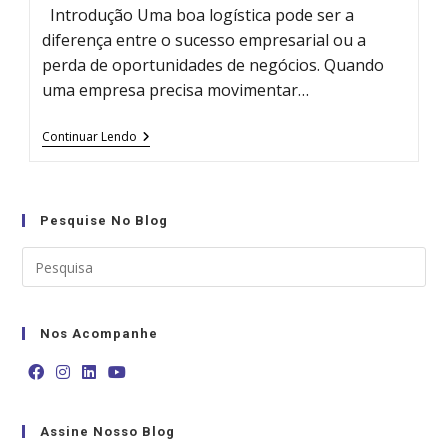
Introdução Uma boa logística pode ser a
diferença entre o sucesso empresarial ou a
perda de oportunidades de negócios. Quando
uma empresa precisa movimentar…
Frete
Continuar Lendo
De
Transportadora:
Compare
Preços
Na
Pesquise No Blog
Melhor
Plataforma
Nos Acompanhe
Opens
Opens
Opens
Opens
in
in
in
in
Assine Nosso Blog
a
a
a
a