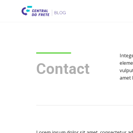
Intege
eleme
Contact
vulput
amet l
Lorem ipsum dolor sit amet, consectetur adip